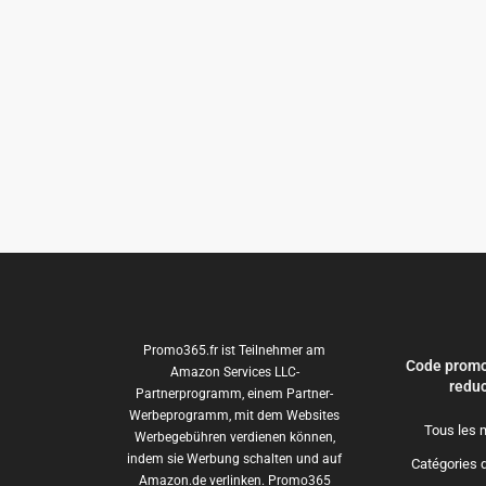
Promo365.fr ist Teilnehmer am
Code promo
Amazon Services LLC-
reduc
Partnerprogramm, einem Partner-
Werbeprogramm, mit dem Websites
Tous les 
Werbegebühren verdienen können,
indem sie Werbung schalten und auf
Catégories 
Amazon.de verlinken. Promo365