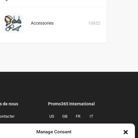
Accessories
10652
s de nous
Promo365 International
ontacter
US
GB
FR
IT
confidentialite
ES
NL
AU
BR
Manage Consent
mmes-nous
CA
MX