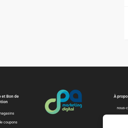
 et Bon de
À propo
tion
nous-c
magasins
politique-de-
de coupons
qui-so