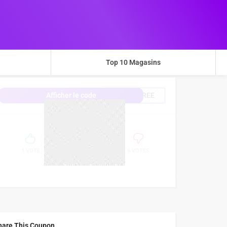
Top 10 Magasins
FREE
Afficher le code
14%
SUCCESS
1 VOTE
6 VOTES
hare This Coupon