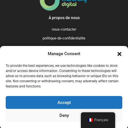
À propos de nous
nous-contacter
politique-de-confidentialite
qui-sommes-nous
Manage Consent
Promo365 International
To provide the best experiences, we use technologies like cookies to store
US
GB
FR
IT
ES
NL
AU
BR
CA
and/or access device information. Consenting to these technologies will
allow us to process data such as browsing behavior or unique IDs on this
MX
site. Not consenting or withdrawing consent, may adversely affect certain
features and functions.
Accept
© 2025 Promo365.fr - Tous droits réservés. Mise à jour en juillet 2024.
Promo365.fr est un site professionnel de codes promo.
Deny
Français
nous-contacter
politique-de-confidentialite
qui-sommes-nous