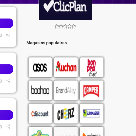
0
Magasins populaires
0
0