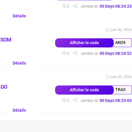
0
00
Days
08
:
24
:
22
EXPIRES IN
Détails
juin 30, 2026
MSOM
AN26
Afficher le code
0
00
Days
08
:
24
:
51
EXPIRES IN
Détails
juin 30, 2026
AGO
TRA5
Afficher le code
0
00
Days
08
:
25
:
02
EXPIRES IN
Détails