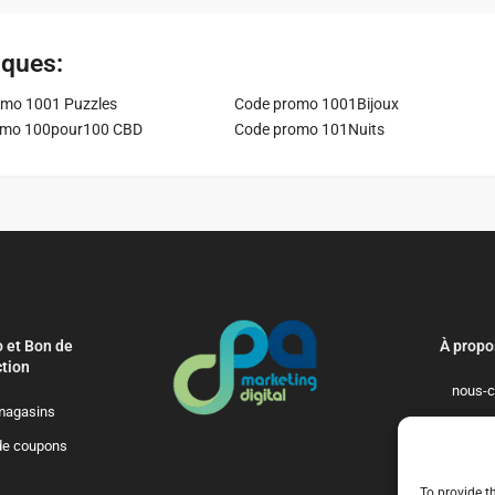
iques:
mo 1001 Puzzles
Code promo 1001Bijoux
omo 100pour100 CBD
Code promo 101Nuits
 et Bon de
À propo
tion
nous-c
magasins
politique-de-
de coupons
qui-so
To provide t