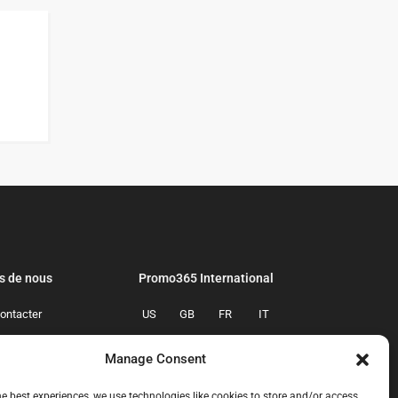
s de nous
Promo365 International
ontacter
US
GB
FR
IT
confidentialite
ES
NL
AU
BR
Manage Consent
mmes-nous
CA
MX
he best experiences, we use technologies like cookies to store and/or access